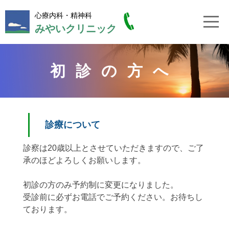
Skip
to
心療内科・精神科
content
みやいクリニック
初診の方へ
診療について
診察は20歳以上とさせていただきますので、ご了
承のほどよろしくお願いします。
初診の方のみ予約制に変更になりました。
受診前に必ずお電話でご予約ください。お待ちし
ております。