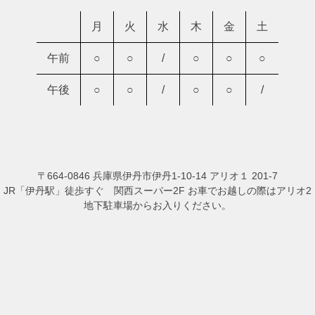
月
火
水
木
金
土
午前
○
○
/
○
○
○
午後
○
○
/
○
○
/
〒664-0846 兵庫県伊丹市伊丹1-10-14 アリオ１ 201-7
JR「伊丹駅」徒歩すぐ 関西スーパー2F お車でお越しの際はアリオ2
地下駐車場からお入りください。